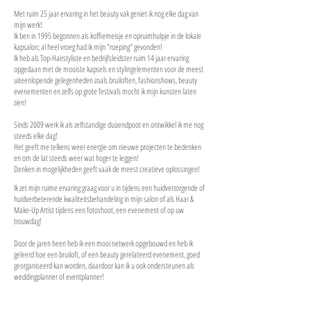
Met ruim 25 jaar ervaring in het beauty vak geniet ik nog elke dag van
mijn werk!
Ik ben in 1995 begonnen als koffiemeisje en opruimhulpje in de lokale
kapsalon; al heel vroeg had ik mijn "roeping" gevonden!
Ik heb als Top-Hairstyliste en bedrijfsleidster ruim 14 jaar ervaring
opgedaan met de mooiste kapsels en stylingelementen voor de meest
uiteenlopende gelegenheden zoals bruiloften, fashionshows, beauty
evenementen en zelfs op grote festivals mocht ik mijn kunsten laten
zien!
Sinds 2009 werk ik als zelfstandige duizendpoot en ontwikkel ik me nog
steeds elke dag!
Het geeft me telkens weer energie om nieuwe projecten te bedenken
en om de lat steeds weer wat hoger te leggen!
Denken in mogelijkheden geeft vaak de meest creatieve oplossingen!
Ik zet mijn ruime ervaring graag voor u in tijdens een huidverzorgende of
huidverbeterende kwaliteitsbehandeling in mijn salon of als Haar &
Make-Up Artist tijdens een fotoshoot, een evenement of op uw
trouwdag!
Door de jaren heen heb ik een mooi netwerk opgebouwd en heb ik
geleerd hoe een bruiloft, of een beauty gerelateerd evenement, goed
georganiseerd kan worden, daardoor kan ik u ook ondersteunen als
weddingplanner of eventplanner!
Uw wens staat altijd centraal! Prettige en heldere communicatie in
combinatie met jarenlange ervaring staat garant voor een perfecte